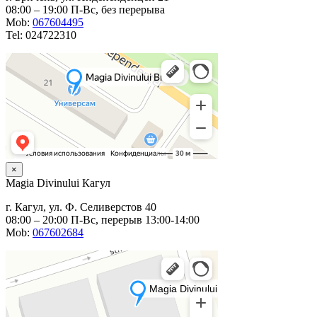
08:00 – 19:00 П-Вс, без перерыва
Mob:
067604495
Tel: 024722310
×
Magia Divinului Кагул
г. Кагул, ул. Ф. Селиверстов 40
08:00 – 20:00 П-Вс, перерыв 13:00-14:00
Mob:
067602684