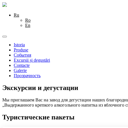
Ru
Ro
En
Toggle
navigation
Istoria
Produse
События
Excursii și degustări
Contacte
Galerie
Прозрачность
Экскурсии и дегустации
Мы приглашаем Вас на завод для дегустации наших благородны
„Выдержанного крепкого алкогольного напитка из яблочного сид
Туристические пакеты