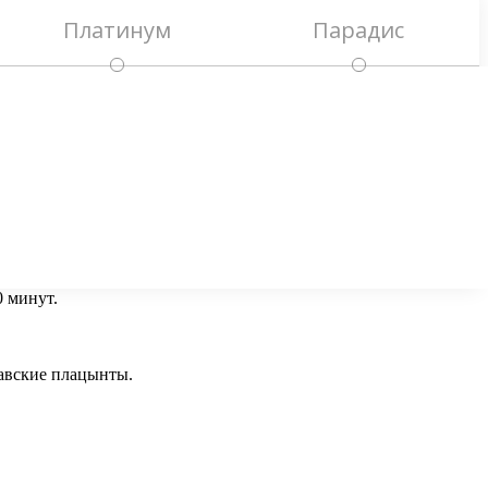
Платинум
Парадис
0 минут.
давские плацынты.