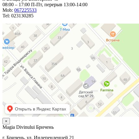
08:00 – 17:00 П-Пт, перерыв 13:00-14:00
Mob:
067225533
Tel: 023130285
×
Magia Divinului Бричень
г. Бричень, ул. Индепенденцей 21