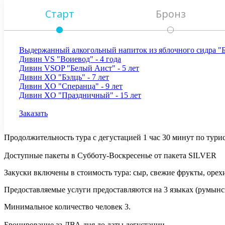
Старт
Бронз
Выдержанный алкогольный напиток из яблочного сидра "Б
Дивин VS "Воиевод" - 4 года
Дивин VSOP "Белый Аист" - 5 лет
Дивин XO "Бэлць" - 7 лет
Дивин XO "Сперанца" - 9 лет
Дивин XO "Праздничный" - 15 лет
Цена 300 Лей
Заказать
Продолжительность тура с дегустацией 1 час 30 минут по тури
Доступные пакеты в Субботу-Воскресенье от пакета SILVER
Закуски включены в стоимость тура: сыр, свежие фрукты, орех
Предоставляемые услуги предоставляются на 3 языках (румынс
Минимальное количество человек 3.
Бронирование за ДВА дня до даты дегустации.