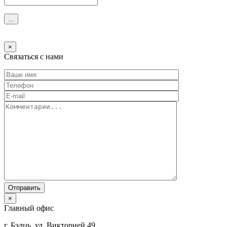
Ждите...
×
Связаться с нами
×
Главный офис
г. Бэлць, ул. Викторией 49