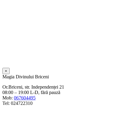
×
Magia Divinului Briceni
Or.Briceni, str. Independenței 21
08:00 – 19:00 L-D, fără pauză
Mob:
067604495
Tel: 024722310