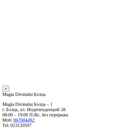
×
Magia Divinului Бэлць
Magia Divinului Бэлць – 1
г. Бэлць, ул. Индепенденций 28
08:00 – 19:00 П-Вс, без перерыва
Mob:
067604492
Tel: 023120597