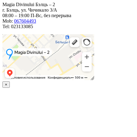
Magia Divinului Бэлць – 2
г. Бэлць, ул. Чичикало 3/A
08:00 – 19:00 П-Вс, без перерыва
Mob:
067604493
Tel: 023133085
×