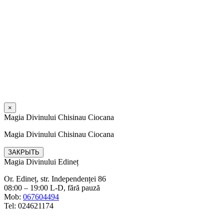
×
Magia Divinului Chisinau Ciocana
Magia Divinului Chisinau Ciocana
ЗАКРЫТЬ
Magia Divinului Edineț
Or. Edineț, str. Independenței 86
08:00 – 19:00 L-D, fără pauză
Mob:
067604494
Tel: 024621174