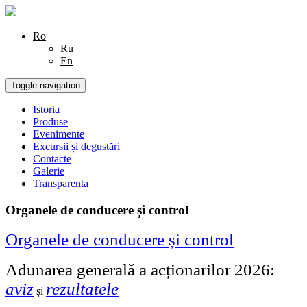
Ro
Ru
En
Toggle navigation
Istoria
Produse
Evenimente
Excursii și degustări
Contacte
Galerie
Transparenta
Organele de conducere și control
Organele de conducere și control
Adunarea generală a acționarilor 2026:
aviz
rezultatele
și