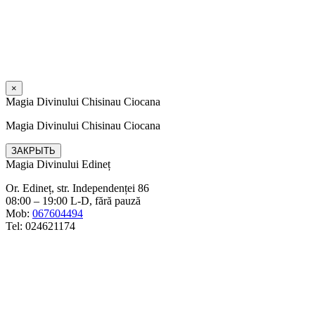
×
Magia Divinului Chisinau Ciocana
Magia Divinului Chisinau Ciocana
ЗАКРЫТЬ
Magia Divinului Edineț
Or. Edineț, str. Independenței 86
08:00 – 19:00 L-D, fără pauză
Mob:
067604494
Tel: 024621174