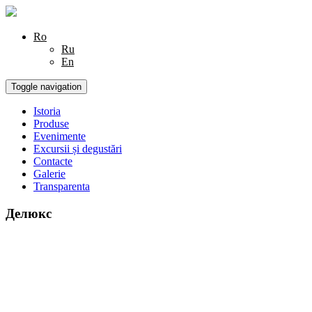
Ro
Ru
En
Toggle navigation
Istoria
Produse
Evenimente
Excursii și degustări
Contacte
Galerie
Transparenta
Делюкс