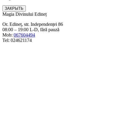
ЗАКРЫТЬ
Magia Divinului Edineț
Or. Edineț, str. Independenței 86
08:00 – 19:00 L-D, fără pauză
Mob:
067604494
Tel: 024621174