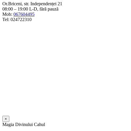
Or.Briceni, str. Independenței 21
08:00 – 19:00 L-D, fără pauză
Mob:
067604495
Tel: 024722310
×
Magia Divinului Cahul