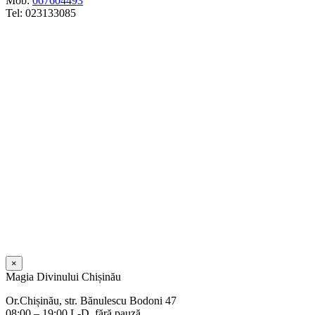
Mob:
067604493
Tel: 023133085
×
Magia Divinului Chișinău
Or.Chișinău, str. Bănulescu Bodoni 47
08:00 – 19:00 L-D, fără pauză