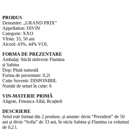
PRODUS
Denumire: „GRAND PRIX”
Appellation: DIVIN
Categorie: XXO
Vîrsta: 33, 50 ani
Alcool: 43%, 44% VOL
FORMA DE PREZENTARE
Ambalaj: Sticlă străvezie Flamina
și Sabina
Dop: Plută naturală
Forma de prezentare: 0,2l
Cutie Suvenir: DISPONIBIL
Număr de seturi în cutie: 6
VIN-MATERIE PRIMĂ
Aligote, Feteasca Albă, Rcațiteli
DESCRIERE
Setul este format din 2 produse, și anume: divin “Prezident” de 50
ani și divin “Sofia” de 33 ani, în sticla Sabina și Flamina cu volumul
de 0,2 l.