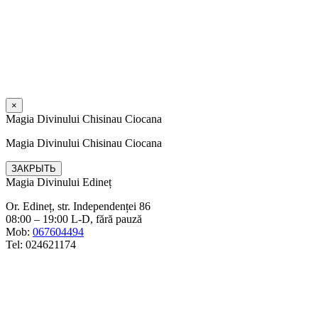
×
Magia Divinului Chisinau Ciocana
Magia Divinului Chisinau Ciocana
ЗАКРЫТЬ
Magia Divinului Edineț
Or. Edineț, str. Independenței 86
08:00 – 19:00 L-D, fără pauză
Mob:
067604494
Tel: 024621174