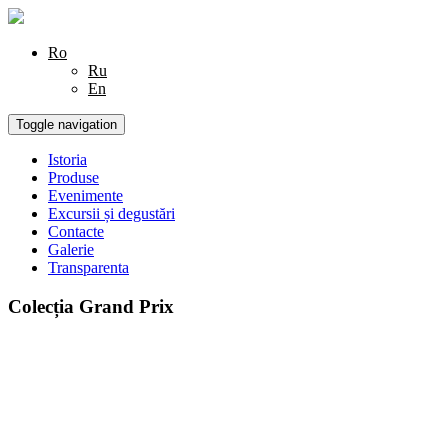
Ro
Ru
En
Toggle navigation
Istoria
Produse
Evenimente
Excursii și degustări
Contacte
Galerie
Transparenta
Colecția Grand Prix