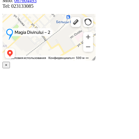
Mob:
067604493
Tel: 023133085
×